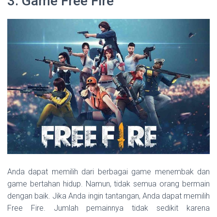
3. Game Free Fire
Anda dapat memilih dari berbagai game menembak dan
game bertahan hidup. Namun, tidak semua orang bermain
dengan baik. Jika Anda ingin tantangan, Anda dapat memilih
Free Fire. Jumlah pemainnya tidak sedikit karena