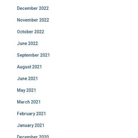
December 2022
November 2022
October 2022
June 2022
September 2021
August 2021
June 2021
May 2021
March 2021
February 2021
January 2021
December 2020