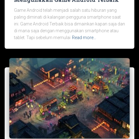
Game Android telah menjadi salah satu hiburan yang
paling diminati di kalangan pengguna smartphone saat
ini. Game Android Terbaik bisa dimainkan kapan saja dan
di mana saja dengan menggunakan smartphone atau
tablet. Tapi sebelum memulai
Read more…