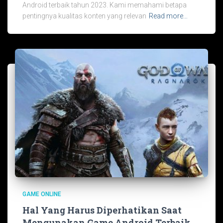
Android terbaik tahun 2023. Kami memahami betapa
pentingnya kualitas konten yang relevan
Read more…
GAME ONLINE
Hal Yang Harus Diperhatikan Saat
Mengunakan Game Android Terbaik