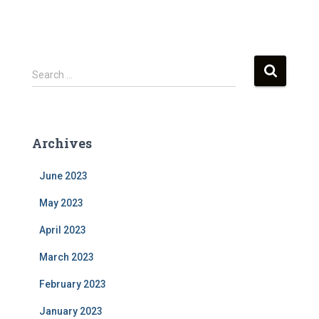
S
Search …
e
a
r
c
Archives
h
f
June 2023
o
r
May 2023
:
April 2023
March 2023
February 2023
January 2023